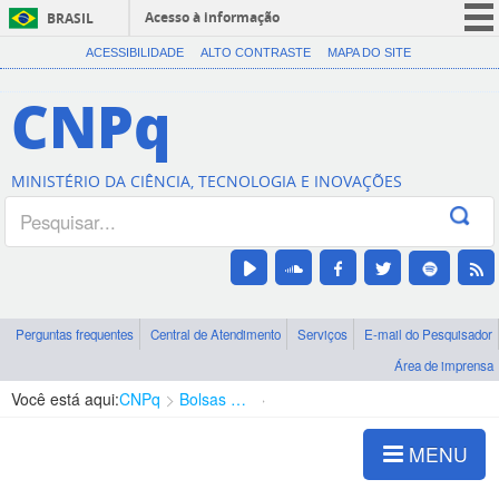
Acesso à informação
BRASIL
CORONAVÍRUS (COVID-19)
ACESSIBILIDADE
ALTO CONTRASTE
MAPA DO SITE
Participe
CNPq
Serviços
Legislação
MINISTÉRIO DA CIÊNCIA, TECNOLOGIA E INOVAÇÕES
Canais
Perguntas frequentes
Central de Atendimento
Serviços
E-mail do Pesquisador
Área de imprensa
Você está aqui:
CNPq
Bolsas e Auxílios Vigentes
Projetos de Pesquisa
MENU