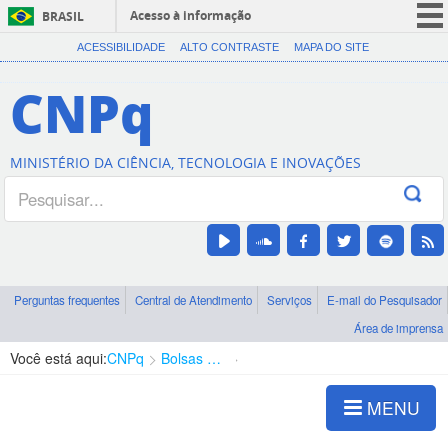
Acesso à informação
BRASIL
CORONAVÍRUS (COVID-19)
ACESSIBILIDADE
ALTO CONTRASTE
MAPA DO SITE
Participe
CNPq
Serviços
Legislação
MINISTÉRIO DA CIÊNCIA, TECNOLOGIA E INOVAÇÕES
Canais
Perguntas frequentes
Central de Atendimento
Serviços
E-mail do Pesquisador
Área de imprensa
Você está aqui:
CNPq
Bolsas e Auxílios Vigentes
Projetos de Pesquisa
MENU