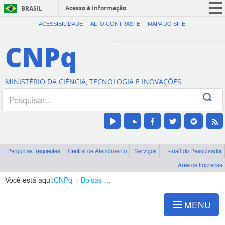
Acesso à informação
BRASIL
CORONAVÍRUS (COVID-19)
ACESSIBILIDADE
ALTO CONTRASTE
MAPA DO SITE
Participe
CNPq
Serviços
Legislação
MINISTÉRIO DA CIÊNCIA, TECNOLOGIA E INOVAÇÕES
Canais
Perguntas frequentes
Central de Atendimento
Serviços
E-mail do Pesquisador
Área de imprensa
Você está aqui:
CNPq
Bolsas e Auxílios Vigentes
Projetos de Pesquisa
MENU