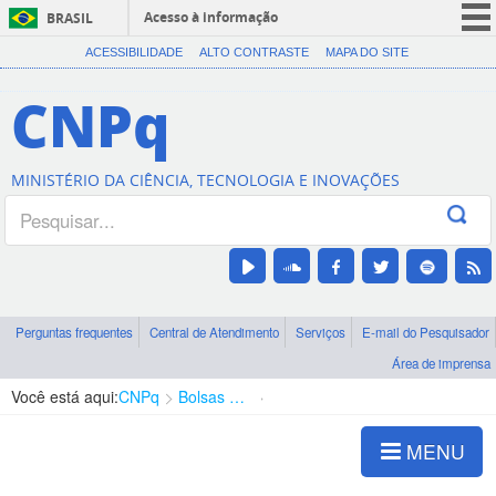
Acesso à informação
BRASIL
CORONAVÍRUS (COVID-19)
ACESSIBILIDADE
ALTO CONTRASTE
MAPA DO SITE
Participe
CNPq
Serviços
Legislação
MINISTÉRIO DA CIÊNCIA, TECNOLOGIA E INOVAÇÕES
Canais
Perguntas frequentes
Central de Atendimento
Serviços
E-mail do Pesquisador
Área de imprensa
Você está aqui:
CNPq
Bolsas e Auxílios Vigentes
Projetos de Pesquisa
MENU