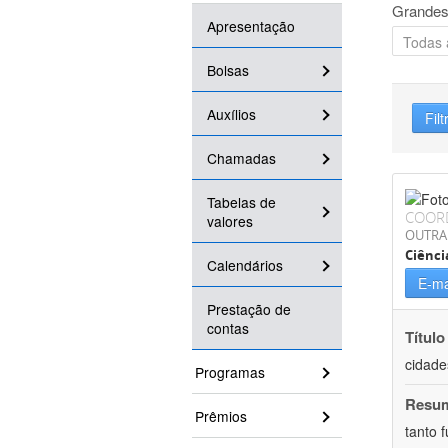
Grandes
Apresentação
Bolsas
Auxílios
Filt
Chamadas
Tabelas de
COOR
valores
OUTRA
Ciênci
Calendários
E-ma
Prestação de
contas
Título
cidade
Programas
Resu
Prêmios
tanto 