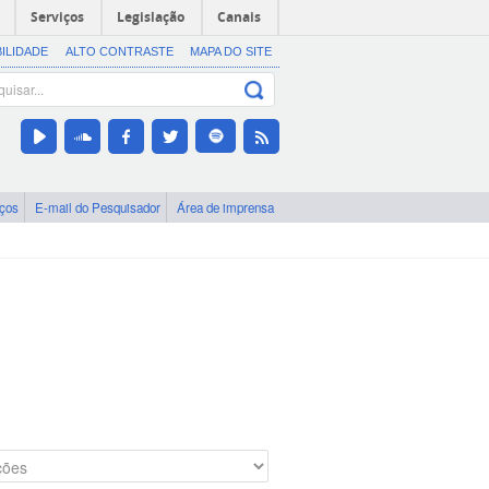
Serviços
Legislação
Canais
BILIDADE
ALTO CONTRASTE
MAPA DO SITE
iços
E-mail do Pesquisador
Área de imprensa