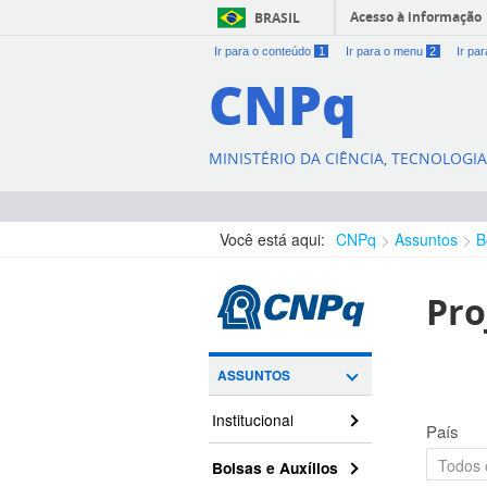
Acesso à informação
BRASIL
Ir para o conteúdo
1
Ir para o menu
2
Ir pa
CNPq
MINISTÉRIO DA CIÊNCIA, TECNOLOGI
Você está aqui:
CNPq
Assuntos
B
Pro
ASSUNTOS
Institucional
País
Bolsas e Auxílios