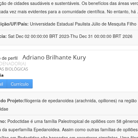
ão de cidades saudáveis e sustentáveis. Os benefícios das áreas ver
cada vez mais evidentes para a comunidade científica. No entanto, há
uição/UF/País:
Universidade Estadual Paulista Júlio de Mesquita Filho -
cia:
Sat Dec 02 00:00:00 BRT 2023-Thu Dec 31 00:00:00 BRT 2026
Adriano Brilhante Kury
DENADOR(A)
AS BIOLÓGICAS
ia
il
Currículo
 do Projeto:
filogenia de epedanoidea (arachnida, opiliones) na regiã
idae
mo:
Podoctidae é uma família Paleotropical de opiliões com 58 gênero
a da superfamília Epedanoidea. Assim como outras famílias de opiliões
ílias em Podoctidae são baseadas em caracteres simplistas. Uma filo