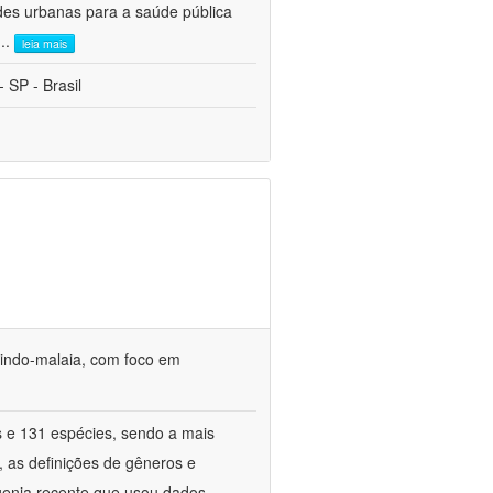
des urbanas para a saúde pública
...
leia mais
 SP - Brasil
o indo-malaia, com foco em
s e 131 espécies, sendo a mais
, as definições de gêneros e
genia recente que usou dados