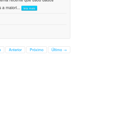
s a maiori
...
leia mais
o
Anterior
Próximo
Último →