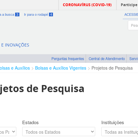
CORONAVÍRUS (COVID-19)
Participe
ra a busca
3
Ir para o rodapé
4
ACESSI
A E INOVAÇÕES
Perguntas frequentes
Central de Atendimento
Serv
olsas e Auxílios
Bolsas e Auxílios Vigentes
Projetos de Pesquisa
jetos de Pesquisa
Estados
Instituições