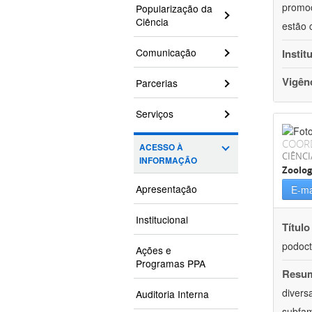
promoç
Popularização da
Ciência
estão 
Comunicação
Instit
Vigên
Parcerias
Serviços
COOR
ACESSO À
CIÊNCI
INFORMAÇÃO
Zoolog
Apresentação
E-ma
Institucional
Título
podoct
Ações e
Programas PPA
Resu
divers
Auditoria Interna
subfam