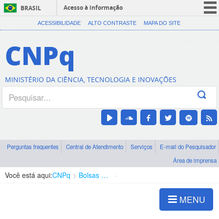
Acesso à informação
BRASIL
CORONAVÍRUS (COVID-19)
ACESSIBILIDADE
ALTO CONTRASTE
MAPA DO SITE
Participe
CNPq
Serviços
Legislação
MINISTÉRIO DA CIÊNCIA, TECNOLOGIA E INOVAÇÕES
Canais
Perguntas frequentes
Central de Atendimento
Serviços
E-mail do Pesquisador
Área de imprensa
Você está aqui:
CNPq
Bolsas e Auxílios Vigentes
Projetos de Pesquisa
MENU