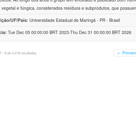
 vegetal e fúngica, considerados resíduos e subprodutos, que possue
uição/UF/País:
Universidade Estadual de Maringá - PR - Brasil
cia:
Tue Dec 05 00:00:00 BRT 2023-Thu Dec 31 00:00:00 BRT 2026
← Primeir
 - 8 de 4.019 resultados.