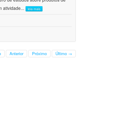
m atividade
...
leia mais
o
Anterior
Próximo
Último →