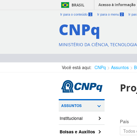
Acesso à informação
BRASIL
Ir para o conteúdo
1
Ir para o menu
2
Ir pa
CNPq
MINISTÉRIO DA CIÊNCIA, TECNOLOGI
Você está aqui:
CNPq
Assuntos
B
Pro
ASSUNTOS
Institucional
País
Bolsas e Auxílios