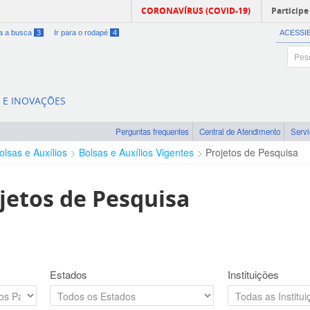
CORONAVÍRUS (COVID-19)
Participe
ra a busca
3
Ir para o rodapé
4
ACESSI
A E INOVAÇÕES
Perguntas frequentes
Central de Atendimento
Serv
olsas e Auxílios
Bolsas e Auxílios Vigentes
Projetos de Pesquisa
jetos de Pesquisa
Estados
Instituições