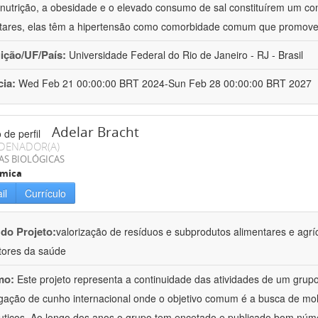
nutrição, a obesidade e o elevado consumo de sal constituírem um con
tares, elas têm a hipertensão como comorbidade comum que promov
uição/UF/País:
Universidade Federal do Rio de Janeiro - RJ - Brasil
cia:
Wed Feb 21 00:00:00 BRT 2024-Sun Feb 28 00:00:00 BRT 2027
Adelar Bracht
DENADOR(A)
AS BIOLÓGICAS
ímica
il
Currículo
 do Projeto:
valorização de resíduos e subprodutos alimentares e agrí
ores da saúde
mo:
Este projeto representa a continuidade das atividades de um gr
igação de cunho internacional onde o objetivo comum é a busca de mol
uticos. Ao longo dos anos o grupo tem encetado e publicado bom núm