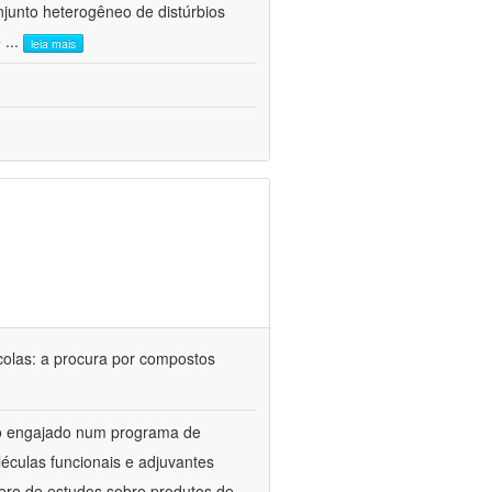
junto heterogêneo de distúrbios
e
...
leia mais
colas: a procura por compostos
upo engajado num programa de
éculas funcionais e adjuvantes
ero de estudos sobre produtos de