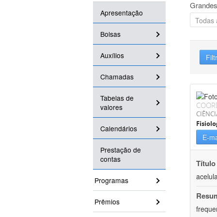
Grandes
Apresentação
Bolsas
Auxílios
Filt
Chamadas
Tabelas de
COOR
valores
CIÊNCI
Fisiolo
Calendários
E-ma
Prestação de
contas
Título
acelul
Programas
Resu
Prêmios
freque