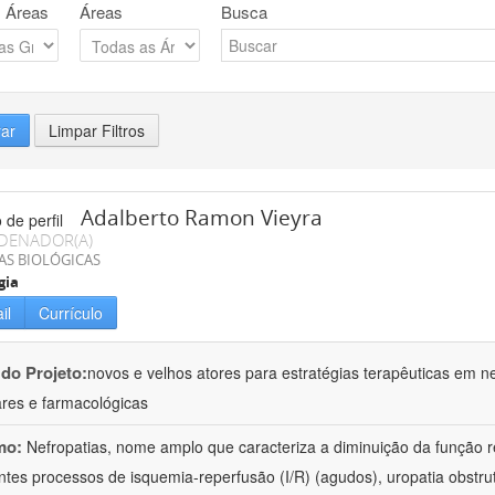
 Áreas
Áreas
Busca
rar
Limpar Filtros
Adalberto Ramon Vieyra
DENADOR(A)
AS BIOLÓGICAS
gia
il
Currículo
 do Projeto:
novos e velhos atores para estratégias terapêuticas em nef
ares e farmacológicas
mo:
Nefropatias, nome amplo que caracteriza a diminuição da função r
ntes processos de isquemia-reperfusão (I/R) (agudos), uropatia obstrut