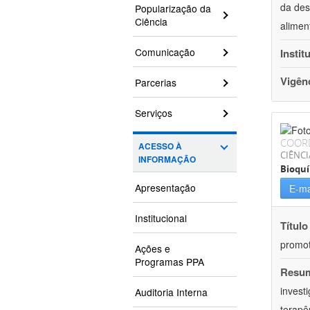
da des
Popularização da
Ciência
alimen
Comunicação
Instit
Vigên
Parcerias
Serviços
COOR
ACESSO À
CIÊNCI
INFORMAÇÃO
Bioqu
Apresentação
E-ma
Institucional
Título
promot
Ações e
Programas PPA
Resu
invest
Auditoria Interna
terapê