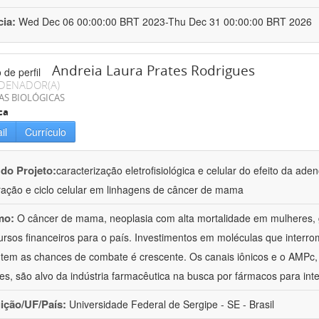
cia:
Wed Dec 06 00:00:00 BRT 2023-Thu Dec 31 00:00:00 BRT 2026
Andreia Laura Prates Rodrigues
DENADOR(A)
AS BIOLÓGICAS
ca
il
Currículo
 do Projeto:
caracterização eletrofisiológica e celular do efeito da ad
eração e ciclo celular em linhagens de câncer de mama
mo:
O câncer de mama, neoplasia com alta mortalidade em mulheres, 
ursos financeiros para o país. Investimentos em moléculas que interr
em as chances de combate é crescente. Os canais iônicos e o AMPc,
res, são alvo da indústria farmacêutica na busca por fármacos para in
uição/UF/País:
Universidade Federal de Sergipe - SE - Brasil