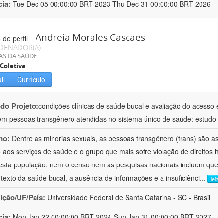
cia:
Tue Dec 05 00:00:00 BRT 2023-Thu Dec 31 00:00:00 BRT 2026
Andreia Morales Cascaes
DENADOR(A)
AS DA SAÚDE
Coletiva
il
Currículo
 do Projeto:
condições clínicas de saúde bucal e avaliação do acesso 
em pessoas transgênero atendidas no sistema único de saúde: estudo mul
mo:
Dentre as minorias sexuais, as pessoas transgênero (trans) são a
 aos serviços de saúde e o grupo que mais sofre violação de direitos
esta população, nem o censo nem as pesquisas nacionais incluem que
texto da saúde bucal, a ausência de informações e a insuficiênci
...
lei
uição/UF/País:
Universidade Federal de Santa Catarina - SC - Brasil
cia:
Mon Jan 22 00:00:00 BRT 2024-Sun Jan 31 00:00:00 BRT 2027