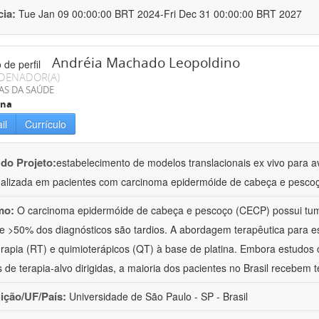
cia:
Tue Jan 09 00:00:00 BRT 2024-Fri Dec 31 00:00:00 BRT 2027
Andréia Machado Leopoldino
DENADOR(A)
AS DA SAÚDE
ina
il
Currículo
 do Projeto:
estabelecimento de modelos translacionais ex vivo para a
alizada em pacientes com carcinoma epidermóide de cabeça e pesco
mo:
O carcinoma epidermóide de cabeça e pescoço (CECP) possui tumo
 e >50% dos diagnósticos são tardios. A abordagem terapêutica para e
erapia (RT) e quimioterápicos (QT) à base de platina. Embora estudos 
 de terapia-alvo dirigidas, a maioria dos pacientes no Brasil recebem t
uição/UF/País:
Universidade de São Paulo - SP - Brasil