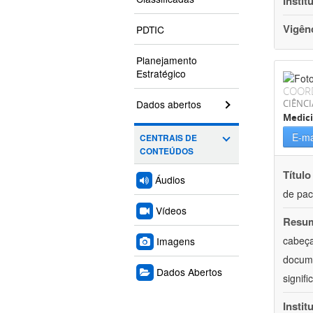
Instit
Vigên
PDTIC
Planejamento
Estratégico
COOR
Dados abertos
CIÊNCI
Medic
E-ma
CENTRAIS DE
CONTEÚDOS
Título
Áudios
de pac
Vídeos
Resu
cabeça
Imagens
docume
Dados Abertos
signif
Instit