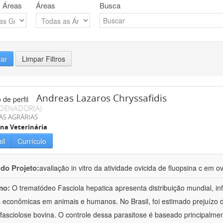
 Áreas
Áreas
Busca
rar
Limpar Filtros
Andreas Lazaros Chryssafidis
DENADOR(A)
AS AGRÁRIAS
na Veterinária
il
Currículo
 do Projeto:
avaliação in vitro da atividade ovicida de fluopsina c em o
mo:
O trematódeo Fasciola hepatica apresenta distribuição mundial, i
 econômicas em animais e humanos. No Brasil, foi estimado prejuízo
fasciolose bovina. O controle dessa parasitose é baseado principalme