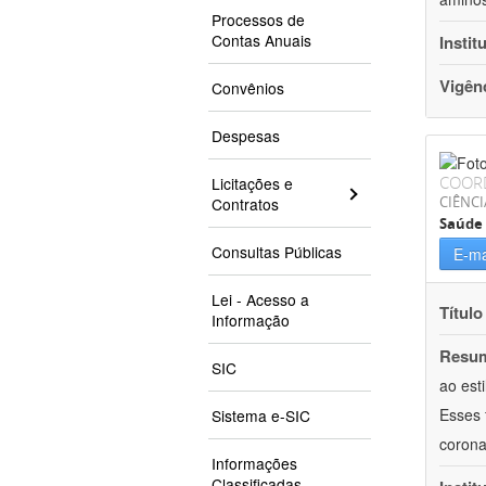
Processos de
Contas Anuais
Instit
Vigên
Convênios
Despesas
COOR
Licitações e
CIÊNCI
Contratos
Saúde 
Consultas Públicas
E-ma
Lei - Acesso a
Título
Informação
Resu
SIC
ao est
Esses 
Sistema e-SIC
corona
Informações
Classificadas