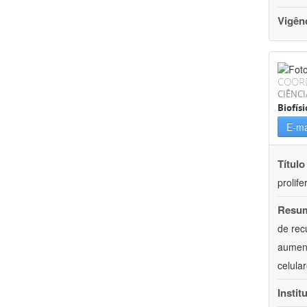
Vigên
COOR
CIÊNCI
Biofísi
E-ma
Título
prolif
Resu
de rec
aument
celula
Instit