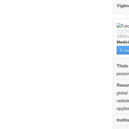
Vigên
COOR
CIÊNCI
Medic
E-ma
Título
person
Resu
global
radiot
opções
Instit