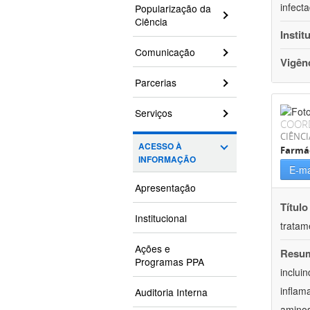
infect
Popularização da
Ciência
Instit
Comunicação
Vigên
Parcerias
Serviços
COOR
CIÊNCI
ACESSO À
Farmá
INFORMAÇÃO
E-ma
Apresentação
Título
Institucional
tratam
Ações e
Resu
Programas PPA
inclui
inflam
Auditoria Interna
aminos