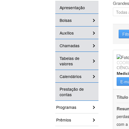
Grandes
Apresentação
Bolsas
Auxílios
Filt
Chamadas
Tabelas de
COOR
valores
CIÊNCI
Medici
Calendários
E-ma
Prestação de
contas
Título
Programas
Resu
perdas
Prêmios
com a 