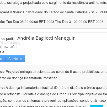
ados, estratégia prejudicada pelo surgimento da resistência anti-helmín
uição/UF/País:
Universidade do Estado de Santa Catarina - SC - Brasil
cia:
Tue Dec 05 00:00:00 BRT 2023-Thu Dec 31 00:00:00 BRT 2026
Andréia Bagliotti Meneguin
DENADOR(A)
AS DA SAÚDE
cia
il
Currículo
 do Projeto:
"entrega direcionada ao cólon de 5-asa e probióticos: u
ento da doença inflamatória intestinal"
mo:
A doença inflamatória intestinal (DII) é um distúrbio crônico que afe
ndo a retocolite ulcerativa e doença de Crohn. O principal objetivo do t
ação, controlar os sintomas e prevenir complicações, sendo o fármaco 
salicílico (5-ASA) para casos leves a moderados. Sua efi
...