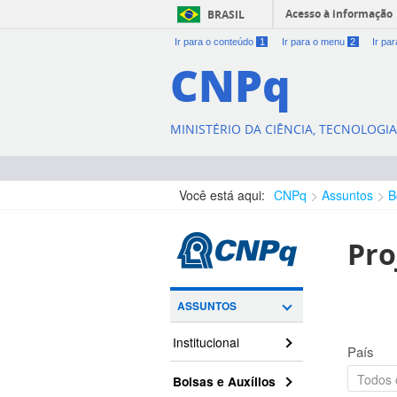
Acesso à informação
BRASIL
Ir para o conteúdo
1
Ir para o menu
2
Ir pa
CNPq
MINISTÉRIO DA CIÊNCIA, TECNOLOGI
Você está aqui:
CNPq
Assuntos
B
Pro
ASSUNTOS
Institucional
País
Bolsas e Auxílios