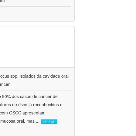
sil
ccus spp. isolados da cavidade oral
âncer
e 90% dos casos de câncer de
tores de risco já reconhecidos e
es com OSCC apresentam
à mucosa oral, mas
...
leia mais