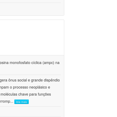
enosina monofosfato cíclica (ampc) na
gera ônus social e grande dispêndio
ompam o processo neoplásico e
 moléculas chave para funções
terromp
...
leia mais