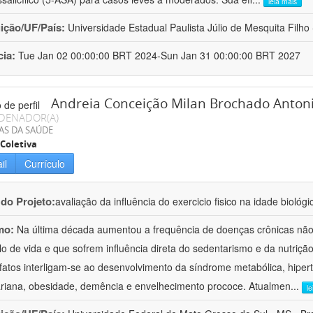
leia mais
uição/UF/País:
Universidade Estadual Paulista Júlio de Mesquita Filho -
cia:
Tue Jan 02 00:00:00 BRT 2024-Sun Jan 31 00:00:00 BRT 2027
Andreia Conceição Milan Brochado Antonio
DENADOR(A)
AS DA SAÚDE
Coletiva
il
Currículo
 do Projeto:
avaliação da influência do exercicio fisico na idade biológi
mo:
Na última década aumentou a frequência de doenças crônicas não 
ilo de vida e que sofrem influência direta do sedentarismo e da nutriç
fatos interligam-se ao desenvolvimento da síndrome metabólica, hiper
riana, obesidade, demência e envelhecimento prococe. Atualmen
...
l