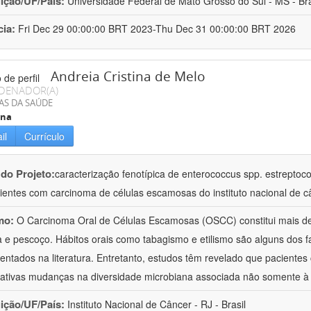
uição/UF/País:
Universidade Federal de Mato Grosso do Sul - MS - Bra
cia:
Fri Dec 29 00:00:00 BRT 2023-Thu Dec 31 00:00:00 BRT 2026
Andreia Cristina de Melo
DENADOR(A)
AS DA SAÚDE
ina
il
Currículo
 do Projeto:
caracterização fenotípica de enterococcus spp. estreptoco
ientes com carcinoma de células escamosas do instituto nacional de c
mo:
O Carcinoma Oral de Células Escamosas (OSCC) constitui mais d
 e pescoço. Hábitos orais como tabagismo e etilismo são alguns dos fa
ntados na literatura. Entretanto, estudos têm revelado que pacient
icativas mudanças na diversidade microbiana associada não somente 
uição/UF/País:
Instituto Nacional de Câncer - RJ - Brasil