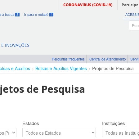
CORONAVÍRUS (COVID-19)
Participe
ra a busca
3
Ir para o rodapé
4
ACESSI
A E INOVAÇÕES
Perguntas frequentes
Central de Atendimento
Serv
olsas e Auxílios
Bolsas e Auxílios Vigentes
Projetos de Pesquisa
jetos de Pesquisa
Estados
Instituições