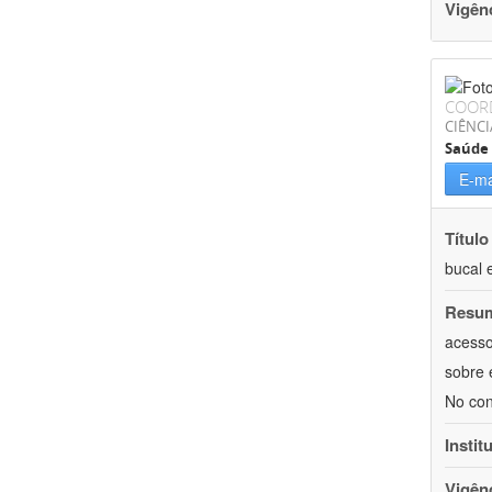
Vigên
COOR
CIÊNCI
Saúde 
E-ma
Título
bucal 
Resu
acesso
sobre 
No con
Instit
Vigên