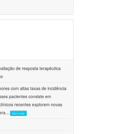
valiação de resposta terapêutica
ço
res com altas taxas de incidência
sses pacientes consiste em
clínicos recentes explorem novas
era
...
leia mais