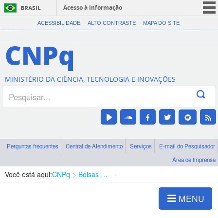
Acesso à informação
BRASIL
CORONAVÍRUS (COVID-19)
ACESSIBILIDADE
ALTO CONTRASTE
MAPA DO SITE
Participe
CNPq
Serviços
Legislação
MINISTÉRIO DA CIÊNCIA, TECNOLOGIA E INOVAÇÕES
Canais
Perguntas frequentes
Central de Atendimento
Serviços
E-mail do Pesquisador
Área de imprensa
Você está aqui:
CNPq
Bolsas e Auxílios Vigentes
Projetos de Pesquisa
MENU