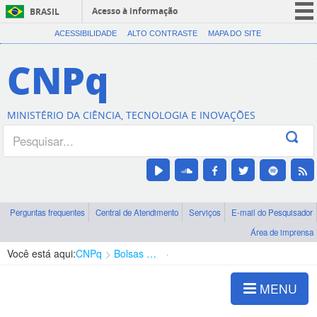
Acesso à informação
BRASIL
CORONAVÍRUS (COVID-19)
ACESSIBILIDADE
ALTO CONTRASTE
MAPA DO SITE
Participe
CNPq
Serviços
Legislação
MINISTÉRIO DA CIÊNCIA, TECNOLOGIA E INOVAÇÕES
Canais
Perguntas frequentes
Central de Atendimento
Serviços
E-mail do Pesquisador
Área de imprensa
Você está aqui:
CNPq
Bolsas e Auxílios Vigentes
Projetos de Pesquisa
MENU