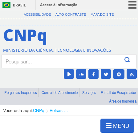
Acesso à informação
BRASIL
CORONAVÍRUS (COVID-19)
ACESSIBILIDADE
ALTO CONTRASTE
MAPA DO SITE
Participe
CNPq
Serviços
Legislação
MINISTÉRIO DA CIÊNCIA, TECNOLOGIA E INOVAÇÕES
Canais
Perguntas frequentes
Central de Atendimento
Serviços
E-mail do Pesquisador
Área de imprensa
Você está aqui:
CNPq
Bolsas e Auxílios Vigentes
Projetos de Pesquisa
MENU