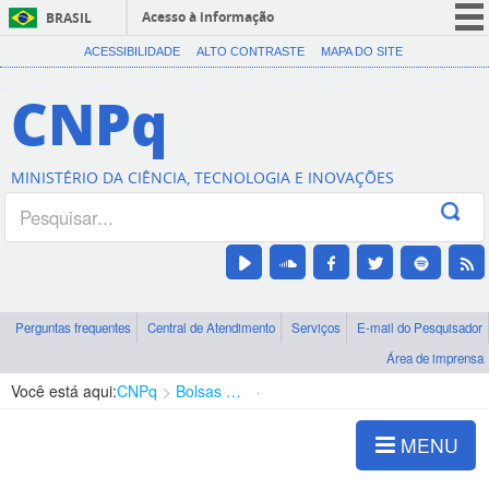
Acesso à informação
BRASIL
CORONAVÍRUS (COVID-19)
ACESSIBILIDADE
ALTO CONTRASTE
MAPA DO SITE
Participe
CNPq
Serviços
Legislação
MINISTÉRIO DA CIÊNCIA, TECNOLOGIA E INOVAÇÕES
Canais
Perguntas frequentes
Central de Atendimento
Serviços
E-mail do Pesquisador
Área de imprensa
Você está aqui:
CNPq
Bolsas e Auxílios Vigentes
Projetos de Pesquisa
MENU