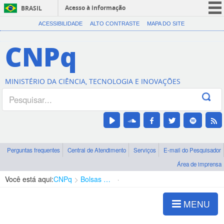
Acesso à informação
BRASIL
CORONAVÍRUS (COVID-19)
ACESSIBILIDADE
ALTO CONTRASTE
MAPA DO SITE
Participe
CNPq
Serviços
Legislação
MINISTÉRIO DA CIÊNCIA, TECNOLOGIA E INOVAÇÕES
Canais
Perguntas frequentes
Central de Atendimento
Serviços
E-mail do Pesquisador
Área de imprensa
Você está aqui:
CNPq
Bolsas e Auxílios Vigentes
Projetos de Pesquisa
MENU