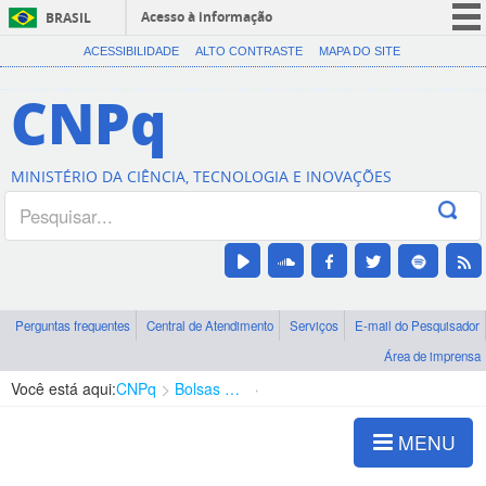
Acesso à informação
BRASIL
CORONAVÍRUS (COVID-19)
ACESSIBILIDADE
ALTO CONTRASTE
MAPA DO SITE
Participe
CNPq
Serviços
Legislação
MINISTÉRIO DA CIÊNCIA, TECNOLOGIA E INOVAÇÕES
Canais
Perguntas frequentes
Central de Atendimento
Serviços
E-mail do Pesquisador
Área de imprensa
Você está aqui:
CNPq
Bolsas e Auxílios Vigentes
Projetos de Pesquisa
MENU