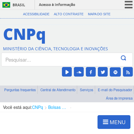
Acesso à informação
BRASIL
CORONAVÍRUS (COVID-19)
ACESSIBILIDADE
ALTO CONTRASTE
MAPA DO SITE
Participe
CNPq
Serviços
Legislação
MINISTÉRIO DA CIÊNCIA, TECNOLOGIA E INOVAÇÕES
Canais
Perguntas frequentes
Central de Atendimento
Serviços
E-mail do Pesquisador
Área de imprensa
Você está aqui:
CNPq
Bolsas e Auxílios Vigentes
Projetos de Pesquisa
MENU