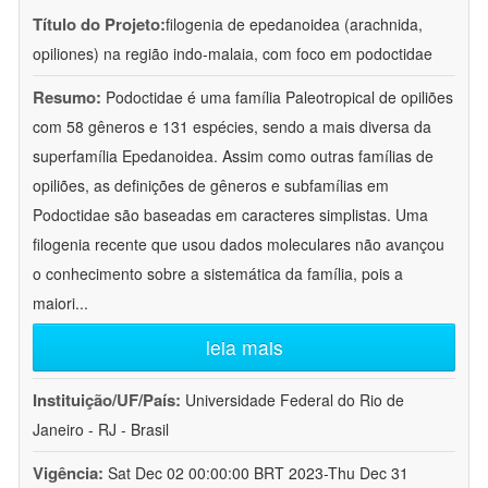
Título do Projeto:
filogenia de epedanoidea (arachnida,
opiliones) na região indo-malaia, com foco em podoctidae
Resumo:
Podoctidae é uma família Paleotropical de opiliões
com 58 gêneros e 131 espécies, sendo a mais diversa da
superfamília Epedanoidea. Assim como outras famílias de
opiliões, as definições de gêneros e subfamílias em
Podoctidae são baseadas em caracteres simplistas. Uma
filogenia recente que usou dados moleculares não avançou
o conhecimento sobre a sistemática da família, pois a
maiori
...
leia mais
Instituição/UF/País:
Universidade Federal do Rio de
Janeiro - RJ - Brasil
Vigência:
Sat Dec 02 00:00:00 BRT 2023-Thu Dec 31