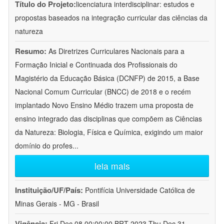
Título do Projeto:
licenciatura interdisciplinar: estudos e
propostas baseados na integração curricular das ciências da
natureza
Resumo:
As Diretrizes Curriculares Nacionais para a
Formação Inicial e Continuada dos Profissionais do
Magistério da Educação Básica (DCNFP) de 2015, a Base
Nacional Comum Curricular (BNCC) de 2018 e o recém
implantado Novo Ensino Médio trazem uma proposta de
ensino integrado das disciplinas que compõem as Ciências
da Natureza: Biologia, Física e Química, exigindo um maior
domínio do profes
...
leia mais
Instituição/UF/País:
Pontifícia Universidade Católica de
Minas Gerais - MG - Brasil
Vigência:
Fri Dec 08 00:00:00 BRT 2023-Thu Dec 31