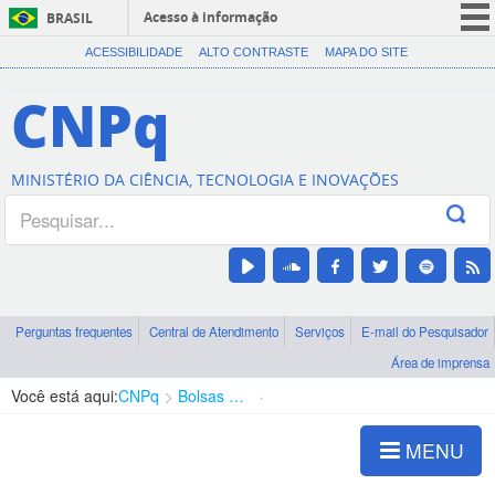
Acesso à informação
BRASIL
CORONAVÍRUS (COVID-19)
ACESSIBILIDADE
ALTO CONTRASTE
MAPA DO SITE
Participe
CNPq
Serviços
Legislação
MINISTÉRIO DA CIÊNCIA, TECNOLOGIA E INOVAÇÕES
Canais
Perguntas frequentes
Central de Atendimento
Serviços
E-mail do Pesquisador
Área de imprensa
Você está aqui:
CNPq
Bolsas e Auxílios Vigentes
Projetos de Pesquisa
MENU