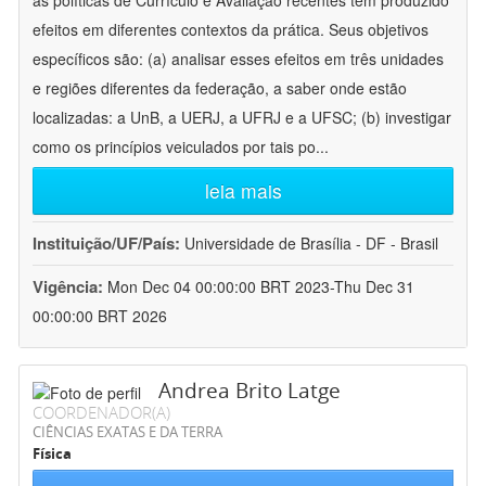
as políticas de Currículo e Avaliação recentes têm produzido
efeitos em diferentes contextos da prática. Seus objetivos
específicos são: (a) analisar esses efeitos em três unidades
e regiões diferentes da federação, a saber onde estão
localizadas: a UnB, a UERJ, a UFRJ e a UFSC; (b) investigar
como os princípios veiculados por tais po
...
leia mais
Instituição/UF/País:
Universidade de Brasília - DF - Brasil
Vigência:
Mon Dec 04 00:00:00 BRT 2023-Thu Dec 31
00:00:00 BRT 2026
Andrea Brito Latge
COORDENADOR(A)
CIÊNCIAS EXATAS E DA TERRA
Física