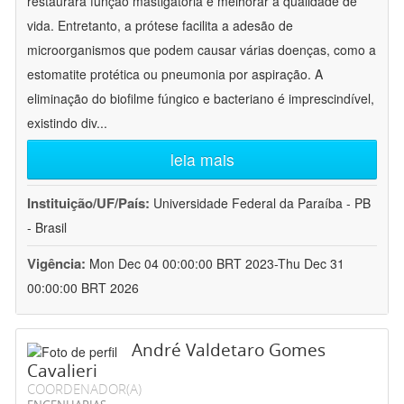
restaurara função mastigatória e melhorar a qualidade de
vida. Entretanto, a prótese facilita a adesão de
microorganismos que podem causar várias doenças, como a
estomatite protética ou pneumonia por aspiração. A
eliminação do biofilme fúngico e bacteriano é imprescindível,
existindo div
...
leia mais
Instituição/UF/País:
Universidade Federal da Paraíba - PB
- Brasil
Vigência:
Mon Dec 04 00:00:00 BRT 2023-Thu Dec 31
00:00:00 BRT 2026
André Valdetaro Gomes
Cavalieri
COORDENADOR(A)