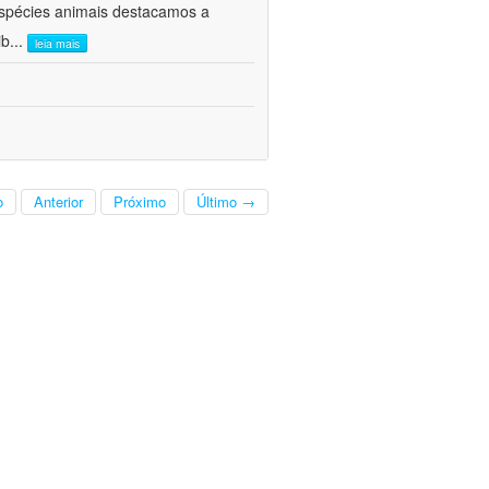
 espécies animais destacamos a
ib
...
leia mais
o
Anterior
Próximo
Último →