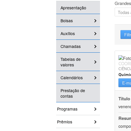
Grandes
Apresentação
Bolsas
Auxílios
Filt
Chamadas
Tabelas de
COOR
valores
CIÊNCI
Quími
Calendários
E-ma
Prestação de
contas
Título
veneno
Programas
Resu
Prêmios
compos