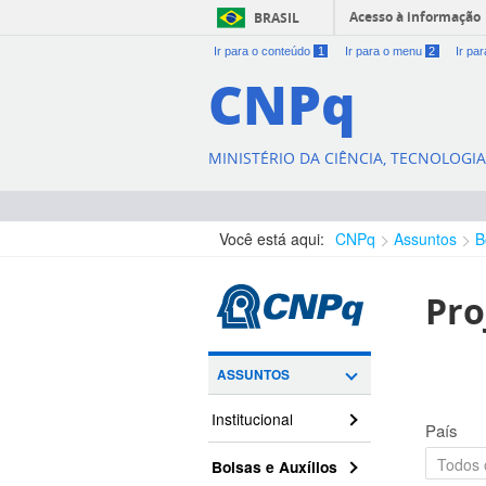
Acesso à informação
BRASIL
Ir para o conteúdo
1
Ir para o menu
2
Ir pa
CNPq
MINISTÉRIO DA CIÊNCIA, TECNOLOGI
Você está aqui:
CNPq
Assuntos
B
Pro
ASSUNTOS
Institucional
País
Bolsas e Auxílios