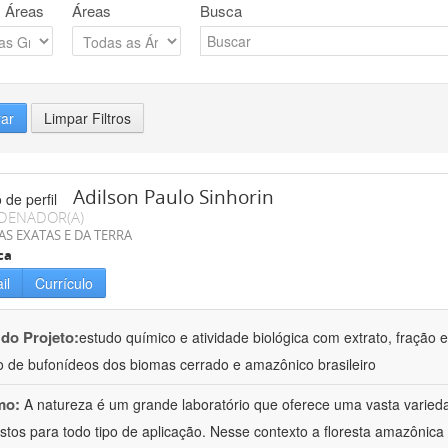
 Áreas
Áreas
Busca
rar
Limpar Filtros
Adilson Paulo Sinhorin
DENADOR(A)
AS EXATAS E DA TERRA
ca
il
Currículo
 do Projeto:
estudo químico e atividade biológica com extrato, fração e
 de bufonídeos dos biomas cerrado e amazônico brasileiro
mo:
A natureza é um grande laboratório que oferece uma vasta varieda
tos para todo tipo de aplicação. Nesse contexto a floresta amazôni