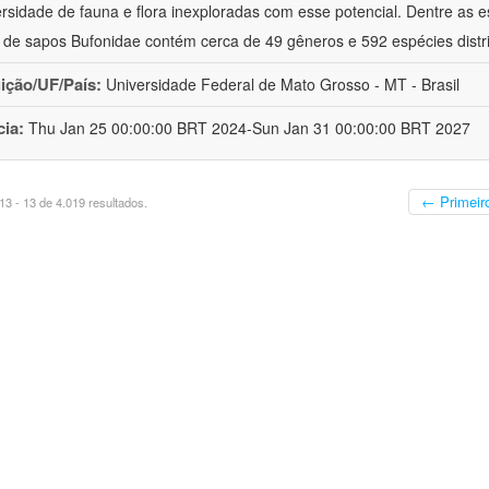
ersidade de fauna e flora inexploradas com esse potencial. Dentre as
a de sapos Bufonidae contém cerca de 49 gêneros e 592 espécies distr
uição/UF/País:
Universidade Federal de Mato Grosso - MT - Brasil
cia:
Thu Jan 25 00:00:00 BRT 2024-Sun Jan 31 00:00:00 BRT 2027
← Primeir
3 - 13 de 4.019 resultados.