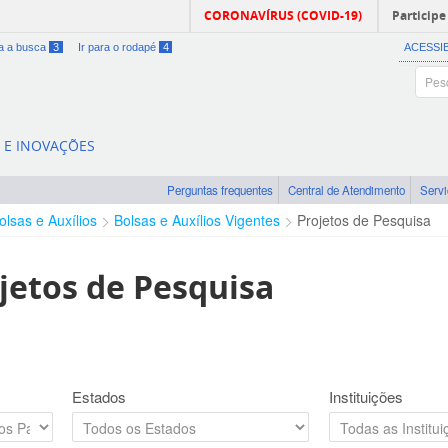
CORONAVÍRUS (COVID-19)
Participe
ra a busca
3
Ir para o rodapé
4
ACESSI
A E INOVAÇÕES
Perguntas frequentes
Central de Atendimento
Serv
olsas e Auxílios
Bolsas e Auxílios Vigentes
Projetos de Pesquisa
jetos de Pesquisa
Estados
Instituições