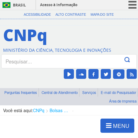
Acesso à informação
BRASIL
CORONAVÍRUS (COVID-19)
ACESSIBILIDADE
ALTO CONTRASTE
MAPA DO SITE
Participe
CNPq
Serviços
Legislação
MINISTÉRIO DA CIÊNCIA, TECNOLOGIA E INOVAÇÕES
Canais
Perguntas frequentes
Central de Atendimento
Serviços
E-mail do Pesquisador
Área de imprensa
Você está aqui:
CNPq
Bolsas e Auxílios Vigentes
Projetos de Pesquisa
MENU