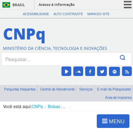
Acesso à informação
BRASIL
CORONAVÍRUS (COVID-19)
ACESSIBILIDADE
ALTO CONTRASTE
MAPA DO SITE
Participe
CNPq
Serviços
Legislação
MINISTÉRIO DA CIÊNCIA, TECNOLOGIA E INOVAÇÕES
Canais
Perguntas frequentes
Central de Atendimento
Serviços
E-mail do Pesquisador
Área de imprensa
Você está aqui:
CNPq
Bolsas e Auxílios Vigentes
Projetos de Pesquisa
MENU