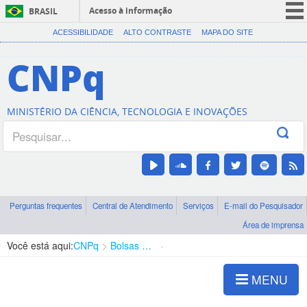
Acesso à informação
BRASIL
CORONAVÍRUS (COVID-19)
ACESSIBILIDADE
ALTO CONTRASTE
MAPA DO SITE
Participe
CNPq
Serviços
Legislação
MINISTÉRIO DA CIÊNCIA, TECNOLOGIA E INOVAÇÕES
Canais
Perguntas frequentes
Central de Atendimento
Serviços
E-mail do Pesquisador
Área de imprensa
Você está aqui:
CNPq
Bolsas e Auxílios Vigentes
Projetos de Pesquisa
MENU