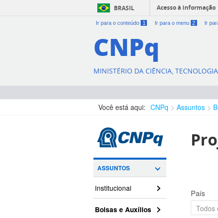
Acesso à informação
BRASIL
Ir para o conteúdo
1
Ir para o menu
2
Ir pa
CNPq
MINISTÉRIO DA CIÊNCIA, TECNOLOGI
Você está aqui:
CNPq
Assuntos
B
Pro
ASSUNTOS
Institucional
País
Bolsas e Auxílios