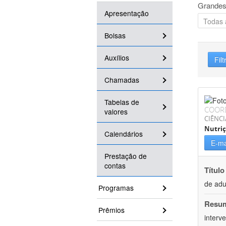
Grandes
Apresentação
Bolsas
Auxílios
Filt
Chamadas
Tabelas de
COOR
valores
CIÊNCI
Nutri
Calendários
E-ma
Prestação de
contas
Título
de adu
Programas
Resu
Prêmios
interv