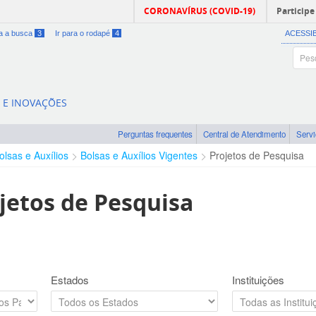
CORONAVÍRUS (COVID-19)
Participe
ra a busca
3
Ir para o rodapé
4
ACESSI
A E INOVAÇÕES
Perguntas frequentes
Central de Atendimento
Serv
olsas e Auxílios
Bolsas e Auxílios Vigentes
Projetos de Pesquisa
jetos de Pesquisa
Estados
Instituições