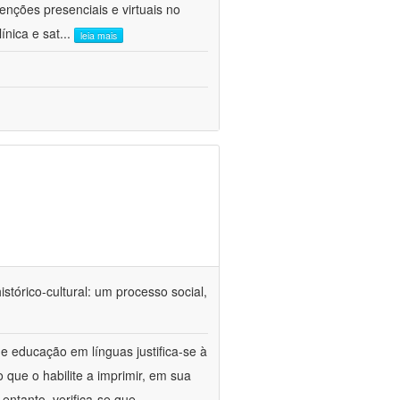
venções presenciais e virtuais no
ínica e sat
...
leia mais
tórico-cultural: um processo social,
e educação em línguas justifica-se à
 que o habilite a imprimir, em sua
ntanto, verifica-se que,