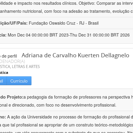
bilidade e impacto nos resultados clínicos. Objetivo: Comparar as inter
nhamento nutricional, com foco na adesão ao tratamento, evolução cl
uição/UF/País:
Fundação Oswaldo Cruz - RJ - Brasil
cia:
Mon Dec 04 00:00:00 BRT 2023-Thu Dec 31 00:00:00 BRT 2026
Adriana de Carvalho Kuerten Dellagnelo
DENADOR(A)
STICA, LETRAS E ARTES
stica
il
Currículo
 do Projeto:
a pedagogia da formação de professores na perspectiva his
ional e direcionado, com foco no desenvolvimento profissional.
mo:
A ação da Universidade no processo de formação do profissional d
 que tal profissional se apropriar de um construto teórico-metodológico
ocente, um viés convergente com o substrato de que se apropriou. No e