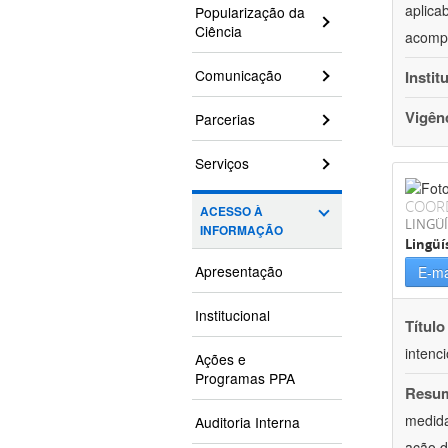
aplica
Popularização da
Ciência
acompa
Comunicação
Instit
Vigên
Parcerias
Serviços
COOR
ACESSO À
LINGÜÍ
INFORMAÇÃO
Lingüí
Apresentação
E-ma
Institucional
Título
intenc
Ações e
Programas PPA
Resu
medida
Auditoria Interna
ação d