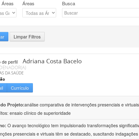
 Áreas
Áreas
Busca
rar
Limpar Filtros
Adriana Costa Bacelo
DENADOR(A)
AS DA SAÚDE
ção
il
Currículo
 do Projeto:
análise comparativa de intervenções presenciais e virtua
ltos: ensaio clínico de superioridade
mo:
O avanço tecnológico tem impulsionado transformações significati
enções presenciais e virtuais têm se destacado, suscitando indagações 