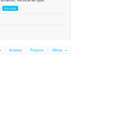
..
leia mais
o
Anterior
Próximo
Último →