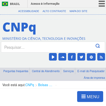
Acesso à informação
BRASIL
CORONAVÍRUS (COVID-19)
ACESSIBILIDADE
ALTO CONTRASTE
MAPA DO SITE
Participe
CNPq
Serviços
Legislação
MINISTÉRIO DA CIÊNCIA, TECNOLOGIA E INOVAÇÕES
Canais
Perguntas frequentes
Central de Atendimento
Serviços
E-mail do Pesquisador
Área de imprensa
Você está aqui:
CNPq
Bolsas e Auxílios Vigentes
Projetos de Pesquisa
MENU