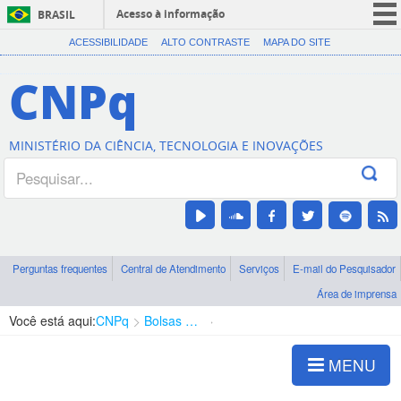
Acesso à informação
BRASIL
CORONAVÍRUS (COVID-19)
ACESSIBILIDADE
ALTO CONTRASTE
MAPA DO SITE
Participe
CNPq
Serviços
Legislação
MINISTÉRIO DA CIÊNCIA, TECNOLOGIA E INOVAÇÕES
Canais
Perguntas frequentes
Central de Atendimento
Serviços
E-mail do Pesquisador
Área de imprensa
Você está aqui:
CNPq
Bolsas e Auxílios Vigentes
Projetos de Pesquisa
MENU