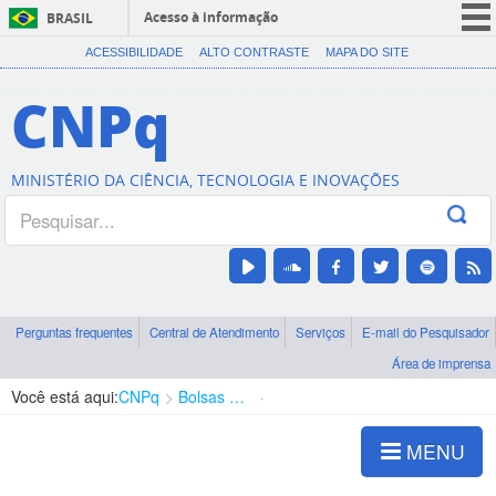
Acesso à informação
BRASIL
CORONAVÍRUS (COVID-19)
ACESSIBILIDADE
ALTO CONTRASTE
MAPA DO SITE
Participe
CNPq
Serviços
Legislação
MINISTÉRIO DA CIÊNCIA, TECNOLOGIA E INOVAÇÕES
Canais
Perguntas frequentes
Central de Atendimento
Serviços
E-mail do Pesquisador
Área de imprensa
Você está aqui:
CNPq
Bolsas e Auxílios Vigentes
Projetos de Pesquisa
MENU