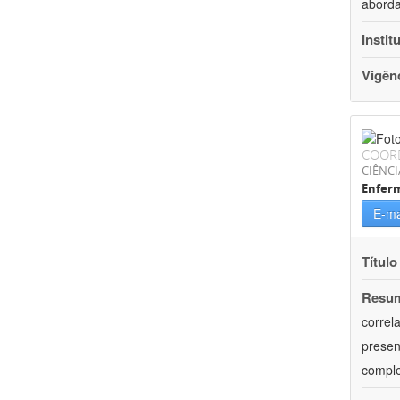
aborda
Instit
Vigên
COOR
CIÊNCI
Enfer
E-ma
Título
Resu
correl
presen
comple