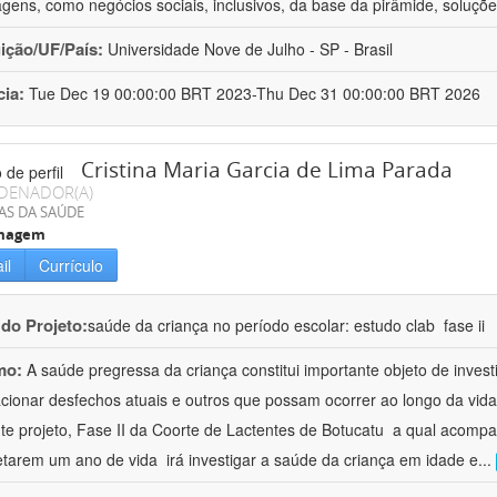
gens, como negócios sociais, inclusivos, da base da pirâmide, soluçõ
uição/UF/País:
Universidade Nove de Julho - SP - Brasil
cia:
Tue Dec 19 00:00:00 BRT 2023-Thu Dec 31 00:00:00 BRT 2026
Cristina Maria Garcia de Lima Parada
DENADOR(A)
AS DA SAÚDE
magem
il
Currículo
 do Projeto:
saúde da criança no período escolar: estudo clab  fase ii
mo:
A saúde pregressa da criança constitui importante objeto de inves
acionar desfechos atuais e outros que possam ocorrer ao longo da vida
te projeto, Fase II da Coorte de Lactentes de Botucatu  a qual acom
tarem um ano de vida  irá investigar a saúde da criança em idade e
...