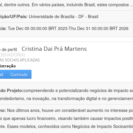
l, dentre outros. Em vários países, incluindo Brasil, estes compostos
.
uição/UF/País:
Universidade de Brasília - DF - Brasil
cia:
Tue Dec 05 00:00:00 BRT 2023-Thu Dec 31 00:00:00 BRT 2026
Cristina Dai Prá Martens
DENADOR(A)
AS SOCIAIS APLICADAS
istração
il
Currículo
 do Projeto:
compreendendo e potencializando negócios de impacto s
ndedorismo, na inovação, na transformação digital e no gerenciament
mo:
Nos últimos anos, houve um considerável aumento no interesse 
o que apenas lucro financeiro, visando também causar impactos posit
te. Esses modelos, conhecidos como Negócios de Impacto Socioambie