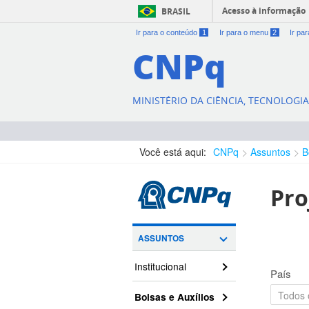
Acesso à informação
BRASIL
Ir para o conteúdo
1
Ir para o menu
2
Ir pa
CNPq
MINISTÉRIO DA CIÊNCIA, TECNOLOGI
Você está aqui:
CNPq
Assuntos
B
Pro
ASSUNTOS
Institucional
País
Bolsas e Auxílios