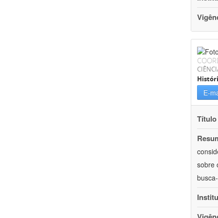
Vigên
COOR
CIÊNC
Histór
E-ma
Título
Resu
consid
sobre 
busca-
Instit
Vigên