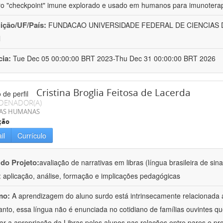
ro "checkpoint" imune explorado e usado em humanos para imunotera
uição/UF/País:
FUNDACAO UNIVERSIDADE FEDERAL DE CIENCIAS 
l
cia:
Tue Dec 05 00:00:00 BRT 2023-Thu Dec 31 00:00:00 BRT 2026
Cristina Broglia Feitosa de Lacerda
DENADOR(A)
IAS HUMANAS
ção
il
Currículo
 do Projeto:
avaliação de narrativas em libras (língua brasileira de si
: aplicação, análise, formação e implicações pedagógicas
mo:
A aprendizagem do aluno surdo está intrinsecamente relacionada
anto, essa língua não é enunciada no cotidiano de famílias ouvintes qu
izar a apropriação da Libras pelos alunos nas relações entre pares e p