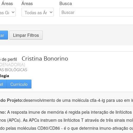
 Áreas
Áreas
Busca
rar
Limpar Filtros
Cristina Bonorino
DENADOR(A)
AS BIOLÓGICAS
logia
il
Currículo
 do Projeto:
desenvolvimento de uma molécula ctla-4-ig para uso em 
mo:
A resposta imune de memória é regida pela interação de linfócito
nos (APCs). As APCs instruem os linfócitos T através de três sinais mol
ido pelas moléculas CD80/CD86 - é o que determina imuno-ativação ou