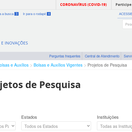
CORONAVÍRUS (COVID-19)
Participe
ra a busca
3
Ir para o rodapé
4
ACESSI
A E INOVAÇÕES
Perguntas frequentes
Central de Atendimento
Serv
olsas e Auxílios
Bolsas e Auxílios Vigentes
Projetos de Pesquisa
jetos de Pesquisa
Estados
Instituições