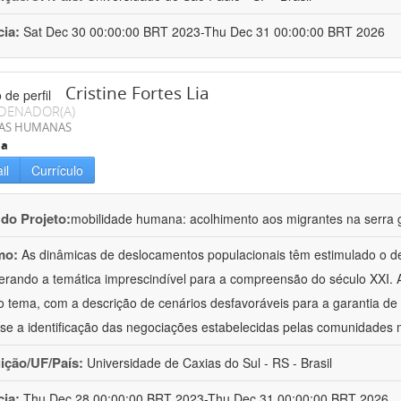
cia:
Sat Dec 30 00:00:00 BRT 2023-Thu Dec 31 00:00:00 BRT 2026
Cristine Fortes Lia
DENADOR(A)
IAS HUMANAS
ia
il
Currículo
 do Projeto:
mobilidade humana: acolhimento aos migrantes na serra
mo:
As dinâmicas de deslocamentos populacionais têm estimulado o d
erando a temática imprescindível para a compreensão do século XXI. 
o tema, com a descrição de cenários desfavoráveis para a garantia de
se a identificação das negociações estabelecidas pelas comunidades 
uição/UF/País:
Universidade de Caxias do Sul - RS - Brasil
cia:
Thu Dec 28 00:00:00 BRT 2023-Thu Dec 31 00:00:00 BRT 2026