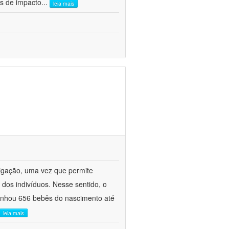
es de impacto
...
leia mais
tigação, uma vez que permite
 dos indivíduos. Nesse sentido, o
panhou 656 bebês do nascimento até
leia mais