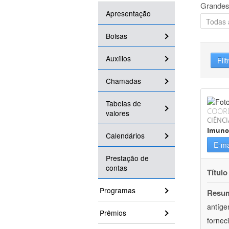
Grandes
Apresentação
Bolsas
Auxílios
Filt
Chamadas
Tabelas de
COOR
valores
CIÊNCI
Imuno
Calendários
E-ma
Prestação de
contas
Título
Programas
Resu
antíge
Prêmios
fornec