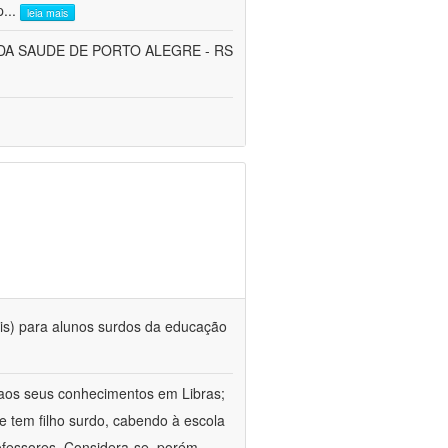
p
...
leia mais
DA SAUDE DE PORTO ALEGRE - RS
nais) para alunos surdos da educação
 aos seus conhecimentos em Libras;
e tem filho surdo, cabendo à escola
rofessores. Considera-se, porém,