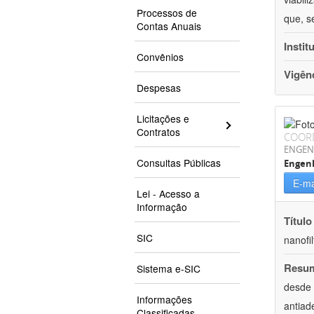
Processos de
que, s
Contas Anuais
Instit
Convênios
Vigên
Despesas
Licitações e
Contratos
COOR
ENGEN
Consultas Públicas
Engenh
E-ma
Lei - Acesso a
Informação
Título
SIC
nanofi
Resu
Sistema e-SIC
desde 
Informações
antiad
Classificadas