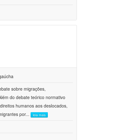
 gaúcha
ebate sobre migrações,
Além do debate teórico normativo
 direitos humanos aos deslocados,
migrantes por
...
leia mais