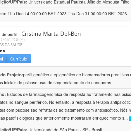
uição/UF/País:
Universidade Estadual Paulista Júlio de Mesquita Filho -
cia:
Thu Dec 14 00:00:00 BRT 2023-Thu Dec 31 00:00:00 BRT 2026
Cristina Marta Del-Ben
DENADOR(A)
AS DA SAÚDE
ina
il
Currículo
 do Projeto:
perfil genético e epigenético de biomarcadores preditivos
os iniciais de psicose usando sequenciamento de nanoporos
mo:
Estudos de farmacogenômica de resposta ao tratamento nas psic
atos no sangue periférico. No entanto, a resposta à terapia antipsicóti
tes com psicose são refratários ao tratamento com antipsicótico. Nós
ias patofisiológicas que anteriormente mostraram enriquecimento s
...
uição/UF/País:
Universidade de São Paulo - SP - Brasil