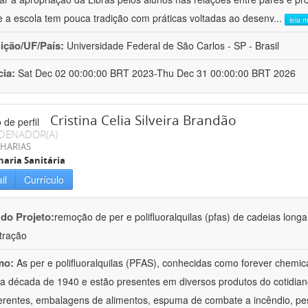
e a escola tem pouca tradição com práticas voltadas ao desenv
...
leia 
uição/UF/País:
Universidade Federal de São Carlos - SP - Brasil
cia:
Sat Dec 02 00:00:00 BRT 2023-Thu Dec 31 00:00:00 BRT 2026
Cristina Celia Silveira Brandão
DENADOR(A)
HARIAS
aria Sanitária
il
Currículo
 do Projeto:
remoção de per e polifluoralquilas (pfas) de cadeias lon
ltração
mo:
As per e polifluoralquilas (PFAS), conhecidas como forever chemica
a década de 1940 e estão presentes em diversos produtos do cotidian
erentes, embalagens de alimentos, espuma de combate a incêndio, pest