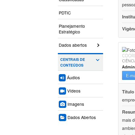
pessoa
PDTIC
Instit
Planejamento
Vigên
Estratégico
Dados abertos
COOR
CENTRAIS DE
CIÊNCI
CONTEÚDOS
Admin
E-ma
Áudios
Vídeos
Título
empree
Imagens
Resu
Dados Abertos
mais d
ambien