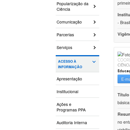
primei
Popularização da
Ciência
Instit
Comunicação
- Brasi
Vigên
Parcerias
Serviços
COOR
ACESSO À
CIÊNC
INFORMAÇÃO
Educa
Apresentação
E-ma
Institucional
Título
básica
Ações e
Programas PPA
Resu
no ent
Auditoria Interna
viabil