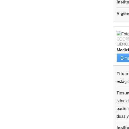
Instit
Vigên
COOR
CIÊNCI
Medic
E-ma
Título
estági
Resu
candid
pacien
duas v
Instit