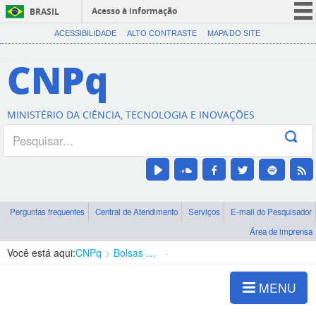
Acesso à informação
BRASIL
CORONAVÍRUS (COVID-19)
ACESSIBILIDADE
ALTO CONTRASTE
MAPA DO SITE
Participe
CNPq
Serviços
Legislação
MINISTÉRIO DA CIÊNCIA, TECNOLOGIA E INOVAÇÕES
Canais
Perguntas frequentes
Central de Atendimento
Serviços
E-mail do Pesquisador
Área de imprensa
Você está aqui:
CNPq
Bolsas e Auxílios Vigentes
Projetos de Pesquisa
MENU