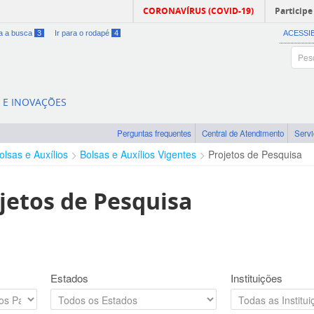
CORONAVÍRUS (COVID-19)
Participe
ra a busca
3
Ir para o rodapé
4
ACESSI
A E INOVAÇÕES
Perguntas frequentes
Central de Atendimento
Serv
olsas e Auxílios
Bolsas e Auxílios Vigentes
Projetos de Pesquisa
jetos de Pesquisa
Estados
Instituições