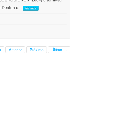
m Deaton e
...
leia mais
o
Anterior
Próximo
Último →