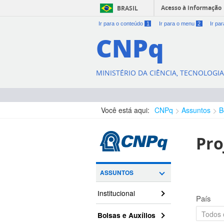
Acesso à informação
BRASIL
Ir para o conteúdo
1
Ir para o menu
2
Ir pa
CNPq
MINISTÉRIO DA CIÊNCIA, TECNOLOGI
Você está aqui:
CNPq
Assuntos
B
Pro
ASSUNTOS
Institucional
País
Bolsas e Auxílios