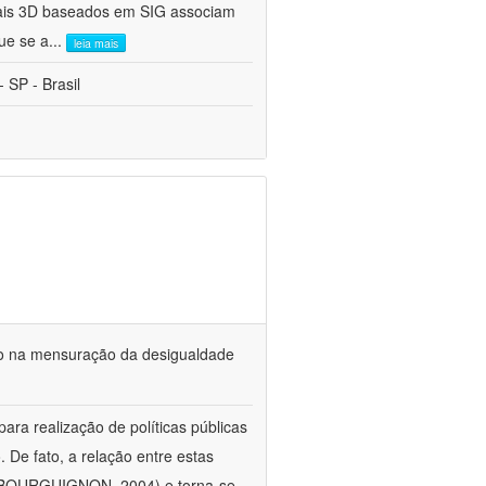
tuais 3D baseados em SIG associam
ue se a
...
leia mais
 SP - Brasil
ação na mensuração da desigualdade
ra realização de políticas públicas
De fato, a relação entre estas
 (BOURGUIGNON, 2004) e torna-se