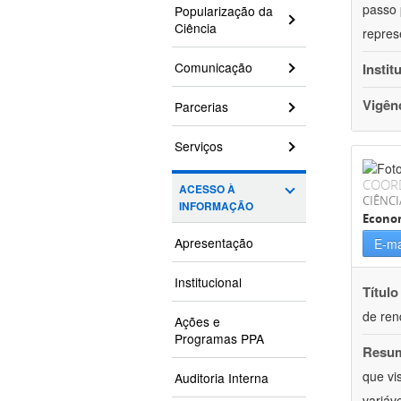
passo 
Popularização da
Ciência
repres
Comunicação
Instit
Vigên
Parcerias
Serviços
COOR
ACESSO À
CIÊNCI
INFORMAÇÃO
Econo
Apresentação
E-ma
Institucional
Título
de ren
Ações e
Programas PPA
Resu
que vi
Auditoria Interna
variáv