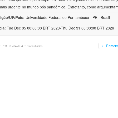
mais urgente no mundo pós pandêmico. Entretanto, como argumenta
uição/UF/País:
Universidade Federal de Pernambuco - PE - Brasil
cia:
Tue Dec 05 00:00:00 BRT 2023-Thu Dec 31 00:00:00 BRT 2026
← Primeir
.763 - 3.764 de 4.019 resultados.