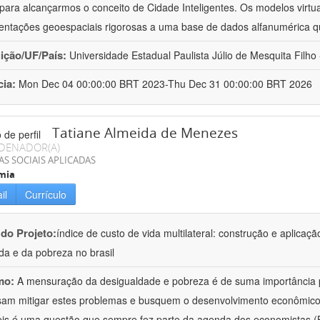
para alcançarmos o conceito de Cidade Inteligentes. Os modelos vir
entações geoespaciais rigorosas a uma base de dados alfanumérica q
uição/UF/País:
Universidade Estadual Paulista Júlio de Mesquita Filho -
cia:
Mon Dec 04 00:00:00 BRT 2023-Thu Dec 31 00:00:00 BRT 2026
Tatiane Almeida de Menezes
DENADOR(A)
AS SOCIAIS APLICADAS
mia
il
Currículo
 do Projeto:
índice de custo de vida multilateral: construção e aplic
da e da pobreza no brasil
mo:
A mensuração da desigualdade e pobreza é de suma importância pa
sam mitigar estes problemas e busquem o desenvolvimento econômico. 
eis é uma questão que sempre fez parte da agenda dos economistas