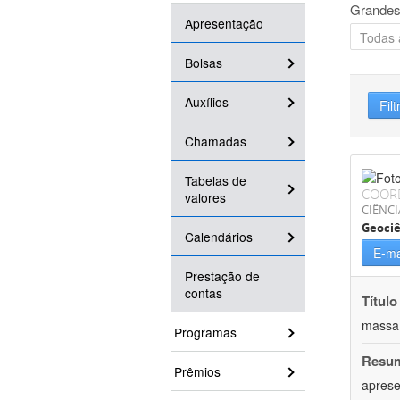
Grandes
Apresentação
Bolsas
Auxílios
Filt
Chamadas
Tabelas de
COOR
valores
CIÊNCI
Geociê
Calendários
E-ma
Prestação de
contas
Título
massa
Programas
Resu
Prêmios
aprese