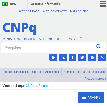
Acesso à informação
BRASIL
CORONAVÍRUS (COVID-19)
ACESSIBILIDADE
ALTO CONTRASTE
MAPA DO SITE
Participe
CNPq
Serviços
Legislação
MINISTÉRIO DA CIÊNCIA, TECNOLOGIA E INOVAÇÕES
Canais
Perguntas frequentes
Central de Atendimento
Serviços
E-mail do Pesquisador
Área de imprensa
Você está aqui:
CNPq
Bolsas e Auxílios Vigentes
Projetos de Pesquisa
MENU