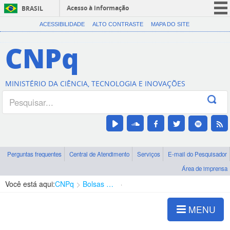
Acesso à informação
BRASIL
CORONAVÍRUS (COVID-19)
ACESSIBILIDADE
ALTO CONTRASTE
MAPA DO SITE
Participe
CNPq
Serviços
Legislação
MINISTÉRIO DA CIÊNCIA, TECNOLOGIA E INOVAÇÕES
Canais
Perguntas frequentes
Central de Atendimento
Serviços
E-mail do Pesquisador
Área de imprensa
Você está aqui:
CNPq
Bolsas e Auxílios Vigentes
Projetos de Pesquisa
MENU