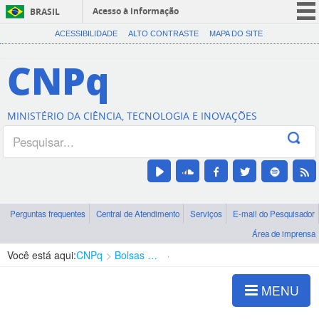
Acesso à informação
BRASIL
CORONAVÍRUS (COVID-19)
ACESSIBILIDADE
ALTO CONTRASTE
MAPA DO SITE
Participe
CNPq
Serviços
Legislação
MINISTÉRIO DA CIÊNCIA, TECNOLOGIA E INOVAÇÕES
Canais
Perguntas frequentes
Central de Atendimento
Serviços
E-mail do Pesquisador
Área de imprensa
Você está aqui:
CNPq
Bolsas e Auxílios Vigentes
Projetos de Pesquisa
MENU