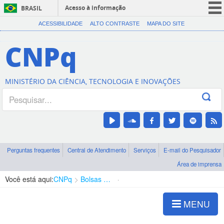
Acesso à informação
BRASIL
CORONAVÍRUS (COVID-19)
ACESSIBILIDADE
ALTO CONTRASTE
MAPA DO SITE
Participe
CNPq
Serviços
Legislação
MINISTÉRIO DA CIÊNCIA, TECNOLOGIA E INOVAÇÕES
Canais
Perguntas frequentes
Central de Atendimento
Serviços
E-mail do Pesquisador
Área de imprensa
Você está aqui:
CNPq
Bolsas e Auxílios Vigentes
Projetos de Pesquisa
MENU