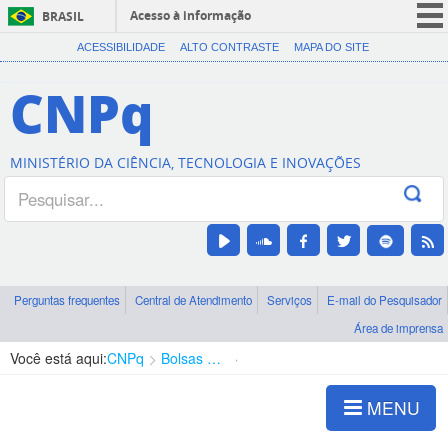
Acesso à informação
BRASIL
CORONAVÍRUS (COVID-19)
ACESSIBILIDADE
ALTO CONTRASTE
MAPA DO SITE
Participe
CNPq
Serviços
Legislação
MINISTÉRIO DA CIÊNCIA, TECNOLOGIA E INOVAÇÕES
Canais
Perguntas frequentes
Central de Atendimento
Serviços
E-mail do Pesquisador
Área de imprensa
Você está aqui:
CNPq
Bolsas e Auxílios Vigentes
Projetos de Pesquisa
MENU