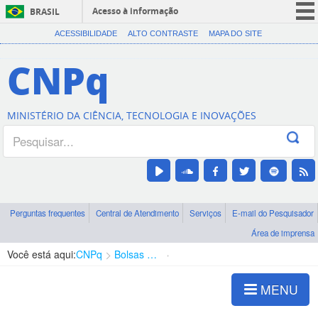
Acesso à informação
BRASIL
CORONAVÍRUS (COVID-19)
ACESSIBILIDADE
ALTO CONTRASTE
MAPA DO SITE
Participe
CNPq
Serviços
Legislação
MINISTÉRIO DA CIÊNCIA, TECNOLOGIA E INOVAÇÕES
Canais
Perguntas frequentes
Central de Atendimento
Serviços
E-mail do Pesquisador
Área de imprensa
Você está aqui:
CNPq
Bolsas e Auxílios Vigentes
Projetos de Pesquisa
MENU