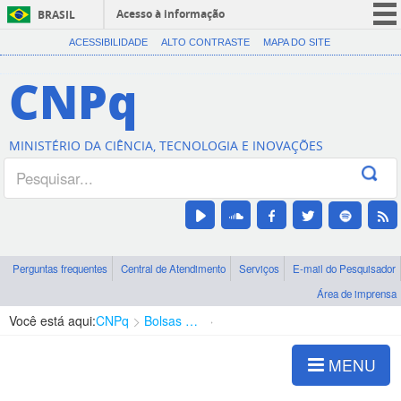
Acesso à informação
BRASIL
CORONAVÍRUS (COVID-19)
ACESSIBILIDADE
ALTO CONTRASTE
MAPA DO SITE
Participe
CNPq
Serviços
Legislação
MINISTÉRIO DA CIÊNCIA, TECNOLOGIA E INOVAÇÕES
Canais
Perguntas frequentes
Central de Atendimento
Serviços
E-mail do Pesquisador
Área de imprensa
Você está aqui:
CNPq
Bolsas e Auxílios Vigentes
Projetos de Pesquisa
MENU