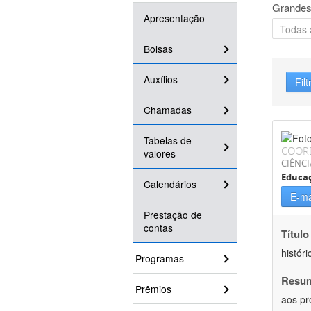
Grandes
Apresentação
Bolsas
Auxílios
Filt
Chamadas
Tabelas de
COOR
valores
CIÊNC
Educa
Calendários
E-ma
Prestação de
contas
Título
históri
Programas
Resu
Prêmios
aos pr