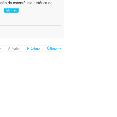
ão da consciência histórica de
...
leia mais
o
Anterior
Próximo
Último →