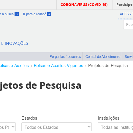
CORONAVÍRUS (COVID-19)
Participe
ra a busca
3
Ir para o rodapé
4
ACESSI
A E INOVAÇÕES
Perguntas frequentes
Central de Atendimento
Serv
olsas e Auxílios
Bolsas e Auxílios Vigentes
Projetos de Pesquisa
jetos de Pesquisa
Estados
Instituições