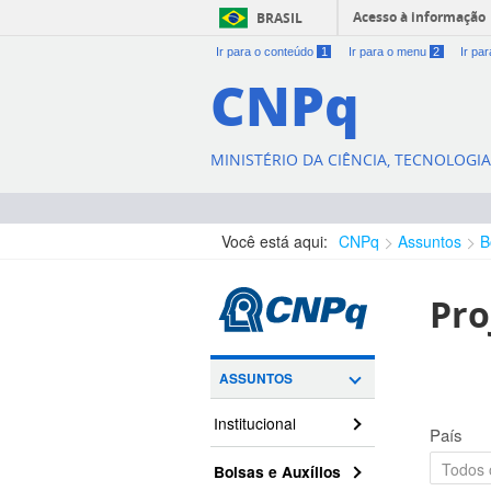
Acesso à informação
BRASIL
Ir para o conteúdo
1
Ir para o menu
2
Ir pa
CNPq
MINISTÉRIO DA CIÊNCIA, TECNOLOGI
Você está aqui:
CNPq
Assuntos
B
Pro
ASSUNTOS
Institucional
País
Bolsas e Auxílios