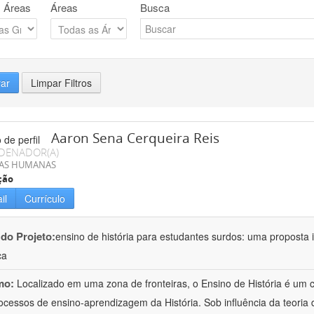
 Áreas
Áreas
Busca
rar
Limpar Filtros
Aaron Sena Cerqueira Reis
DENADOR(A)
IAS HUMANAS
ção
il
Currículo
 do Projeto:
ensino de história para estudantes surdos: uma proposta i
ca
mo:
Localizado em uma zona de fronteiras, o Ensino de História é um
ocessos de ensino-aprendizagem da História. Sob influência da teoria d