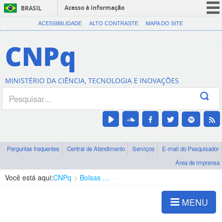
Acesso à informação
BRASIL
CORONAVÍRUS (COVID-19)
ACESSIBILIDADE
ALTO CONTRASTE
MAPA DO SITE
Participe
CNPq
Serviços
Legislação
MINISTÉRIO DA CIÊNCIA, TECNOLOGIA E INOVAÇÕES
Canais
Perguntas frequentes
Central de Atendimento
Serviços
E-mail do Pesquisador
Área de imprensa
Você está aqui:
CNPq
Bolsas e Auxílios Vigentes
Projetos de Pesquisa
MENU