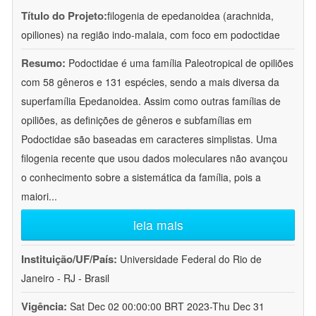
Título do Projeto:
filogenia de epedanoidea (arachnida,
opiliones) na região indo-malaia, com foco em podoctidae
Resumo:
Podoctidae é uma família Paleotropical de opiliões
com 58 gêneros e 131 espécies, sendo a mais diversa da
superfamília Epedanoidea. Assim como outras famílias de
opiliões, as definições de gêneros e subfamílias em
Podoctidae são baseadas em caracteres simplistas. Uma
filogenia recente que usou dados moleculares não avançou
o conhecimento sobre a sistemática da família, pois a
maiori
...
leia mais
Instituição/UF/País:
Universidade Federal do Rio de
Janeiro - RJ - Brasil
Vigência:
Sat Dec 02 00:00:00 BRT 2023-Thu Dec 31