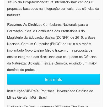
Título do Projeto:
licenciatura interdisciplinar: estudos e
propostas baseados na integração curricular das ciências da
natureza
Resumo:
As Diretrizes Curriculares Nacionais para a
Formação Inicial e Continuada dos Profissionais do
Magistério da Educação Básica (DCNFP) de 2015, a Base
Nacional Comum Curricular (BNCC) de 2018 e o recém
implantado Novo Ensino Médio trazem uma proposta de
ensino integrado das disciplinas que compõem as Ciências
da Natureza: Biologia, Física e Química, exigindo um maior
domínio do profes
...
leia mais
Instituição/UF/País:
Pontifícia Universidade Católica de
Minas Gerais - MG - Brasil
Vigência:
Fri Dec 08 00:00:00 BRT 2023-Thu Dec 31