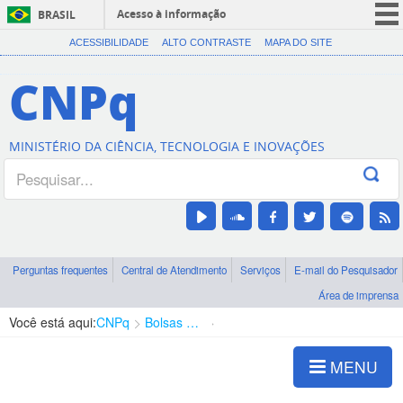
Acesso à informação
BRASIL
CORONAVÍRUS (COVID-19)
ACESSIBILIDADE
ALTO CONTRASTE
MAPA DO SITE
Participe
CNPq
Serviços
Legislação
MINISTÉRIO DA CIÊNCIA, TECNOLOGIA E INOVAÇÕES
Canais
Perguntas frequentes
Central de Atendimento
Serviços
E-mail do Pesquisador
Área de imprensa
Você está aqui:
CNPq
Bolsas e Auxílios Vigentes
Projetos de Pesquisa
MENU