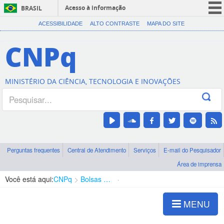
Acesso à informação
BRASIL
CORONAVÍRUS (COVID-19)
ACESSIBILIDADE
ALTO CONTRASTE
MAPA DO SITE
Participe
CNPq
Serviços
Legislação
MINISTÉRIO DA CIÊNCIA, TECNOLOGIA E INOVAÇÕES
Canais
Perguntas frequentes
Central de Atendimento
Serviços
E-mail do Pesquisador
Área de imprensa
Você está aqui:
CNPq
Bolsas e Auxílios Vigentes
Projetos de Pesquisa
MENU