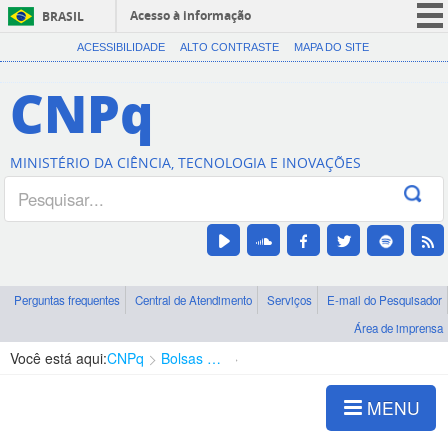
Acesso à informação
BRASIL
CORONAVÍRUS (COVID-19)
ACESSIBILIDADE
ALTO CONTRASTE
MAPA DO SITE
Participe
CNPq
Serviços
Legislação
MINISTÉRIO DA CIÊNCIA, TECNOLOGIA E INOVAÇÕES
Canais
Perguntas frequentes
Central de Atendimento
Serviços
E-mail do Pesquisador
Área de imprensa
Você está aqui:
CNPq
Bolsas e Auxílios Vigentes
Projetos de Pesquisa
MENU