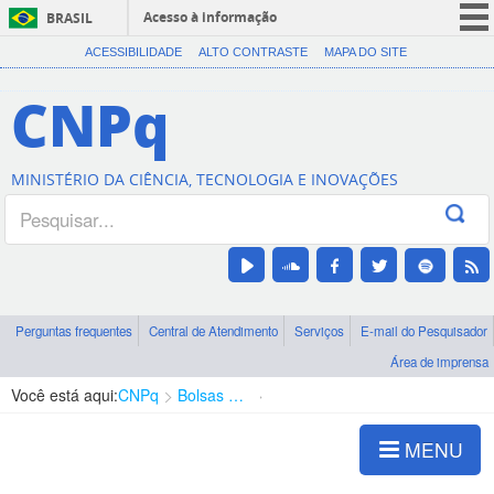
Acesso à informação
BRASIL
CORONAVÍRUS (COVID-19)
ACESSIBILIDADE
ALTO CONTRASTE
MAPA DO SITE
Participe
CNPq
Serviços
Legislação
MINISTÉRIO DA CIÊNCIA, TECNOLOGIA E INOVAÇÕES
Canais
Perguntas frequentes
Central de Atendimento
Serviços
E-mail do Pesquisador
Área de imprensa
Você está aqui:
CNPq
Bolsas e Auxílios Vigentes
Projetos de Pesquisa
MENU