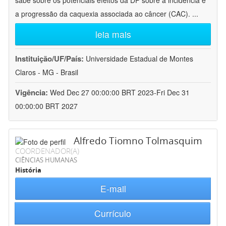
sabe sobre os potenciais efeitos da DP sobre a incidência e
a progressão da caquexia associada ao câncer (CAC).
...
leia mais
Instituição/UF/País:
Universidade Estadual de Montes
Claros - MG - Brasil
Vigência:
Wed Dec 27 00:00:00 BRT 2023-Fri Dec 31
00:00:00 BRT 2027
Alfredo Tiomno Tolmasquim
COORDENADOR(A)
CIÊNCIAS HUMANAS
História
E-mail
Currículo