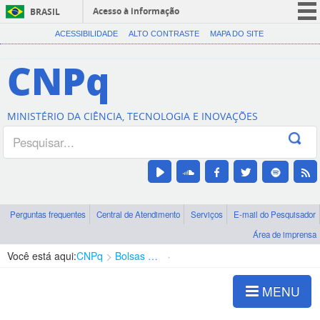
Acesso à informação
BRASIL
CORONAVÍRUS (COVID-19)
ACESSIBILIDADE
ALTO CONTRASTE
MAPA DO SITE
Participe
CNPq
Serviços
Legislação
MINISTÉRIO DA CIÊNCIA, TECNOLOGIA E INOVAÇÕES
Canais
Perguntas frequentes
Central de Atendimento
Serviços
E-mail do Pesquisador
Área de imprensa
Você está aqui:
CNPq
Bolsas e Auxílios Vigentes
Projetos de Pesquisa
MENU