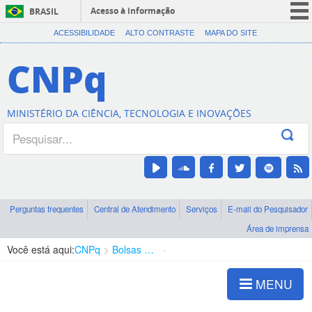
Acesso à informação
BRASIL
CORONAVÍRUS (COVID-19)
ACESSIBILIDADE
ALTO CONTRASTE
MAPA DO SITE
Participe
CNPq
Serviços
Legislação
MINISTÉRIO DA CIÊNCIA, TECNOLOGIA E INOVAÇÕES
Canais
Perguntas frequentes
Central de Atendimento
Serviços
E-mail do Pesquisador
Área de imprensa
Você está aqui:
CNPq
Bolsas e Auxílios Vigentes
Projetos de Pesquisa
MENU