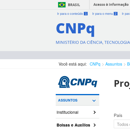
Acesso à informação
BRASIL
Ir para o conteúdo
1
Ir para o menu
2
Ir pa
CNPq
MINISTÉRIO DA CIÊNCIA, TECNOLOGI
Você está aqui:
CNPq
Assuntos
B
Pro
ASSUNTOS
Institucional
País
Bolsas e Auxílios