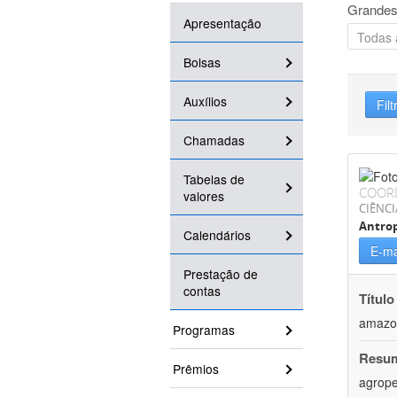
Grandes
Apresentação
Bolsas
Auxílios
Filt
Chamadas
Tabelas de
COOR
valores
CIÊNC
Antrop
Calendários
E-ma
Prestação de
contas
Título
amazo
Programas
Resu
Prêmios
agrope