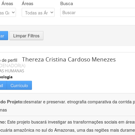
 Áreas
Áreas
Busca
rar
Limpar Filtros
Thereza Cristina Cardoso Menezes
DENADOR(A)
IAS HUMANAS
ologia
il
Currículo
 do Projeto:
desmatar e preservar. etnografia comparativa da corrida pe
nas
mo:
Este projeto buscará investigar as transformações sociais em área
cuária amazônica no sul do Amazonas, uma das regiões mais durament