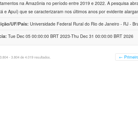
amentos na Amazônia no período entre 2019 e 2022. A pesquisa abra
á e Apuí) que se caracterizaram nos últimos anos por evidente alargam
uição/UF/País:
Universidade Federal Rural do Rio de Janeiro - RJ - Bra
cia:
Tue Dec 05 00:00:00 BRT 2023-Thu Dec 31 00:00:00 BRT 2026
← Primeir
.804 - 3.804 de 4.019 resultados.