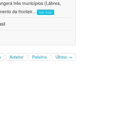
ngerá três municípios (Lábrea,
ento da fronteir
...
leia mais
sil
o
Anterior
Próximo
Último →