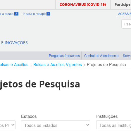
CORONAVÍRUS (COVID-19)
Participe
ra a busca
3
Ir para o rodapé
4
ACESSI
A E INOVAÇÕES
Perguntas frequentes
Central de Atendimento
Serv
olsas e Auxílios
Bolsas e Auxílios Vigentes
Projetos de Pesquisa
jetos de Pesquisa
Estados
Instituições