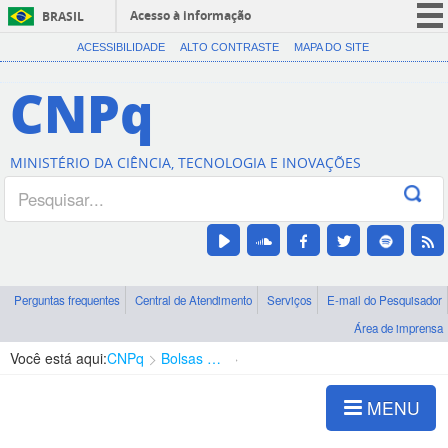
Acesso à informação
BRASIL
CORONAVÍRUS (COVID-19)
ACESSIBILIDADE
ALTO CONTRASTE
MAPA DO SITE
Participe
CNPq
Serviços
Legislação
MINISTÉRIO DA CIÊNCIA, TECNOLOGIA E INOVAÇÕES
Canais
Perguntas frequentes
Central de Atendimento
Serviços
E-mail do Pesquisador
Área de imprensa
Você está aqui:
CNPq
Bolsas e Auxílios Vigentes
Projetos de Pesquisa
MENU