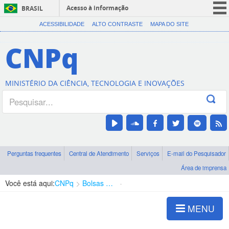
Acesso à informação
BRASIL
CORONAVÍRUS (COVID-19)
ACESSIBILIDADE
ALTO CONTRASTE
MAPA DO SITE
Participe
CNPq
Serviços
Legislação
MINISTÉRIO DA CIÊNCIA, TECNOLOGIA E INOVAÇÕES
Canais
Perguntas frequentes
Central de Atendimento
Serviços
E-mail do Pesquisador
Área de imprensa
Você está aqui:
CNPq
Bolsas e Auxílios Vigentes
Projetos de Pesquisa
MENU