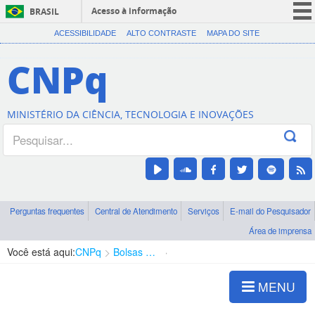
Acesso à informação
BRASIL
CORONAVÍRUS (COVID-19)
ACESSIBILIDADE
ALTO CONTRASTE
MAPA DO SITE
Participe
CNPq
Serviços
Legislação
MINISTÉRIO DA CIÊNCIA, TECNOLOGIA E INOVAÇÕES
Canais
Perguntas frequentes
Central de Atendimento
Serviços
E-mail do Pesquisador
Área de imprensa
Você está aqui:
CNPq
Bolsas e Auxílios Vigentes
Projetos de Pesquisa
MENU