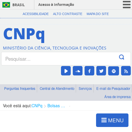
Acesso à informação
BRASIL
CORONAVÍRUS (COVID-19)
ACESSIBILIDADE
ALTO CONTRASTE
MAPA DO SITE
Participe
CNPq
Serviços
Legislação
MINISTÉRIO DA CIÊNCIA, TECNOLOGIA E INOVAÇÕES
Canais
Perguntas frequentes
Central de Atendimento
Serviços
E-mail do Pesquisador
Área de imprensa
Você está aqui:
CNPq
Bolsas e Auxílios Vigentes
Projetos de Pesquisa
MENU