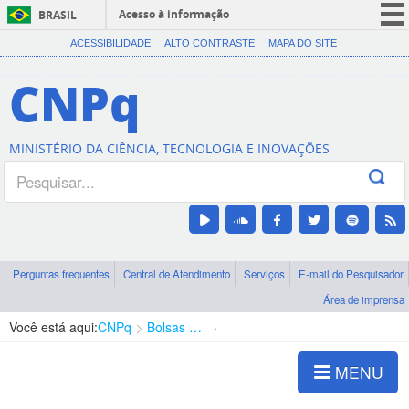
Acesso à informação
BRASIL
CORONAVÍRUS (COVID-19)
ACESSIBILIDADE
ALTO CONTRASTE
MAPA DO SITE
Participe
CNPq
Serviços
Legislação
MINISTÉRIO DA CIÊNCIA, TECNOLOGIA E INOVAÇÕES
Canais
Perguntas frequentes
Central de Atendimento
Serviços
E-mail do Pesquisador
Área de imprensa
Você está aqui:
CNPq
Bolsas e Auxílios Vigentes
Projetos de Pesquisa
MENU