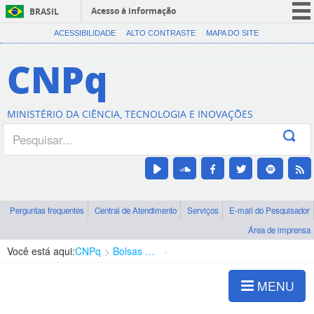
Acesso à informação
BRASIL
CORONAVÍRUS (COVID-19)
ACESSIBILIDADE
ALTO CONTRASTE
MAPA DO SITE
Participe
CNPq
Serviços
Legislação
MINISTÉRIO DA CIÊNCIA, TECNOLOGIA E INOVAÇÕES
Canais
Perguntas frequentes
Central de Atendimento
Serviços
E-mail do Pesquisador
Área de imprensa
Você está aqui:
CNPq
Bolsas e Auxílios Vigentes
Projetos de Pesquisa
MENU