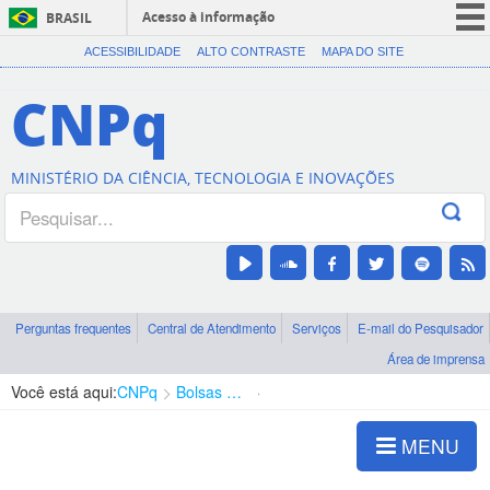
Acesso à informação
BRASIL
CORONAVÍRUS (COVID-19)
ACESSIBILIDADE
ALTO CONTRASTE
MAPA DO SITE
Participe
CNPq
Serviços
Legislação
MINISTÉRIO DA CIÊNCIA, TECNOLOGIA E INOVAÇÕES
Canais
Perguntas frequentes
Central de Atendimento
Serviços
E-mail do Pesquisador
Área de imprensa
Você está aqui:
CNPq
Bolsas e Auxílios Vigentes
Projetos de Pesquisa
MENU